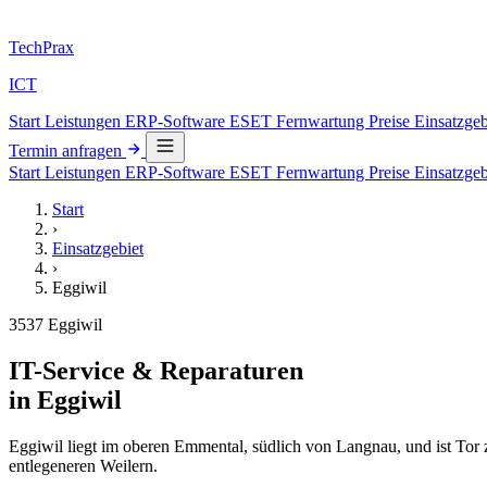
Tech
Prax
ICT
Start
Leistungen
ERP-Software
ESET
Fernwartung
Preise
Einsatzge
Termin anfragen
Start
Leistungen
ERP-Software
ESET
Fernwartung
Preise
Einsatzge
Start
›
Einsatzgebiet
›
Eggiwil
3537 Eggiwil
IT-Service & Reparaturen
in Eggiwil
Eggiwil liegt im oberen Emmental, südlich von Langnau, und ist To
entlegeneren Weilern.