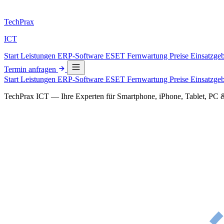
Tech
Prax
ICT
Start
Leistungen
ERP-Software
ESET
Fernwartung
Preise
Einsatzge
Termin anfragen
Start
Leistungen
ERP-Software
ESET
Fernwartung
Preise
Einsatzge
TechPrax ICT — Ihre Experten für Smartphone, iPhone, Tablet, PC 