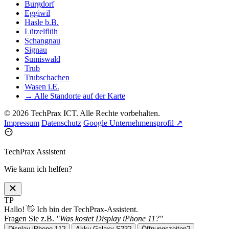
Burgdorf
Eggiwil
Hasle b.B.
Lützelflüh
Schangnau
Signau
Sumiswald
Trub
Trubschachen
Wasen i.E.
→ Alle Standorte auf der Karte
© 2026 TechPrax ICT. Alle Rechte vorbehalten.
Impressum
Datenschutz
Google Unternehmensprofil ↗
TechPrax Assistent
Wie kann ich helfen?
TP
Hallo! 👋 Ich bin der TechPrax-Assistent.
Fragen Sie z.B.
"Was kostet Display iPhone 11?"
Display iPhone 11?
Akku Galaxy S23?
Öffnungszeiten?