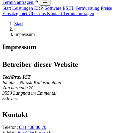
Termin anfragen
Start
Leistungen
ERP-Software
ESET
Fernwartung
Preise
Einsatzgebiet
Über uns
Kontakt
Termin anfragen
Start
›
Impressum
Impressum
Betreiber dieser Website
TechPrax ICT
Inhaber: Nirosh Kailasanathan
Zürchermatte 2C
3550 Langnau im Emmental
Schweiz
Kontakt
Telefon:
034 408 80 70
E-Mail:
info@techprax.ch